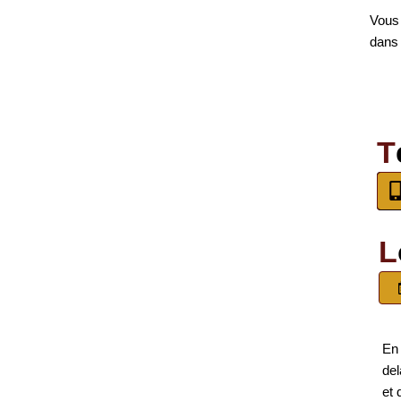
Vous
dans 
T
L
En 
del
et 