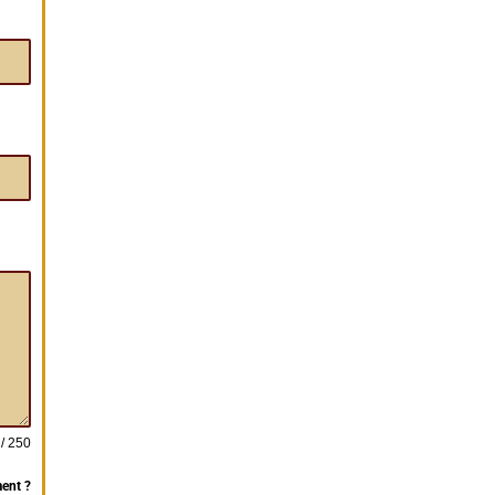
 / 250
ent ?