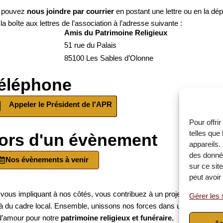
 pouvez
nous joindre par courrier
en postant une lettre ou en la dé
la boîte aux lettres de l’association à l’adresse suivante :
Amis du Patrimoine Religieux
51 rue du Palais
85100 Les Sables d’Olonne
éléphone
Appeler le Président de l'APR
Pour offri
telles que
ors d'un évènement
appareils.
des donnée
Nos évènements à venir
sur ce sit
peut avoir 
vous impliquant à nos côtés, vous contribuez à un projet qui va bien 
Gérer les 
à du cadre local. Ensemble, unissons nos forces dans un élan de soli
d’amour pour notre
patrimoine religieux et funéraire.