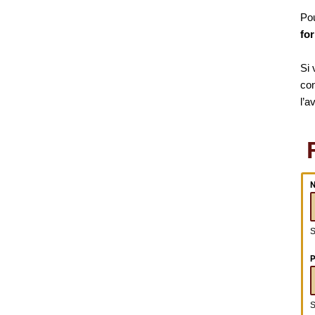
Po
for
Si 
con
l’a
S
P
S