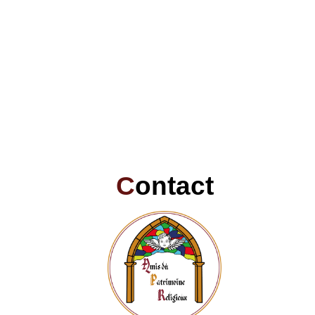
C
ontact